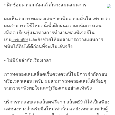
• ฝึกซ้อมความถนัดแล้วก็วางแผนแผนการ
ผมเห็นว่าการทดลองเล่นช่วยเพิ่มความมั่นใจ เพราะว่า
ผมสามารถใช้โหมดนี้เพื่อฝึกฝนความถนัดการเล่น
สล็อต เรียนรู้แนวทางการทำงานของฟีเจอร์ใน
เกม
sretthi99
และยังช่วยให้ผมสามารถวางแผนการ
พนันได้ดิบได้ดีก่อนที่จะเริ่มเล่นจริง
• ไม่มีข้อจำกัดเรื่องเวลา
การทดลองเล่นสล็อตเว็บตรงตรงนี้ไม่มีการจำกัดรอบ
หรือเวลาเลยนะครับ ผมสามารถทดลองเล่นได้เรื่อยๆ
จนกว่าจะพึงพอใจและรู้เรื่องเกมอย่างแท้จริง
บริการทดสอบเล่นสล็อตฟรีจาก สล็อต99 มิได้เป็นเพียง
แต่ช่องทางสำหรับมือใหม่เท่านั้น แต่ยังเหมาะสมกับผู้