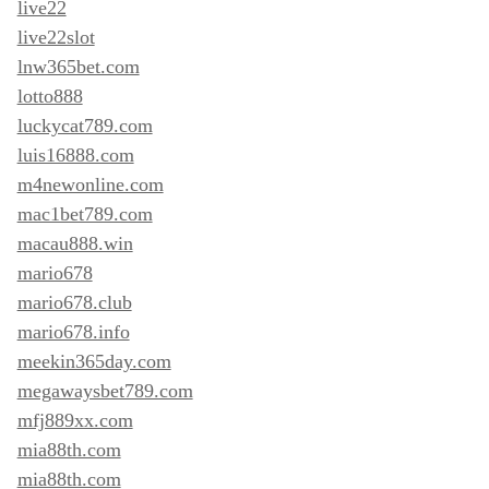
live22
live22slot
lnw365bet.com
lotto888
luckycat789.com
luis16888.com
m4newonline.com
mac1bet789.com
macau888.win
mario678
mario678.club
mario678.info
meekin365day.com
megawaysbet789.com
mfj889xx.com
mia88th.com
mia88th.com