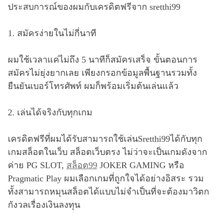
ประสบการณ์ของผมกับเครดิตฟรีจาก sretthi99
1. สมัครง่ายในไม่กี่นาที
ผมใช้เวลาแค่ไม่ถึง 5 นาทีก็สมัครเสร็จ ขั้นตอนการ
สมัครไม่ยุ่งยากเลย เพียงกรอกข้อมูลพื้นฐานรวมทั้ง
ยืนยันเบอร์โทรศัพท์ ผมก็พร้อมเริ่มต้นเล่นแล้ว
2. เล่นได้จริงกับทุกเกม
เครดิตฟรีที่ผมได้รับสามารถใช้เล่นSretthi99ได้กับทุก
เกมสล็อตในเว็บ สล็อตเว็บตรง ไม่ว่าจะเป็นเกมดังจาก
ค่าย PG SLOT,
สล็อต99
JOKER GAMING หรือ
Pragmatic Play ผมเลือกเกมที่ถูกใจได้อย่างอิสระ รวม
ทั้งสามารถหมุนสล็อตได้แบบไม่จำเป็นที่จะต้องมาวิตก
กังวลเรื่องเงินลงทุน