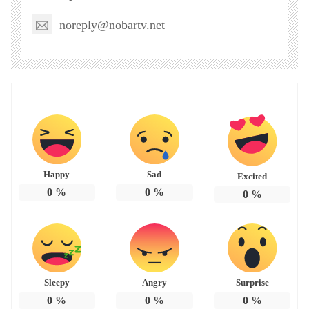
noreply@nobartv.net
Happy
Sad
Excited
0
%
0
%
0
%
Sleepy
Angry
Surprise
0
%
0
%
0
%