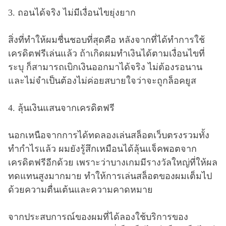
3. ถอนได้จริง ไม่มีเงื่อนไขยุ่งยาก
สิ่งที่ทำให้ผมชื่นชอบที่สุดคือ หลังจากที่ได้ทำการใช้
เครดิตฟรีเล่นแล้ว ถ้าเกิดผมทำเงินได้ตามเงื่อนไขที่
ระบุ ก็สามารถเบิกเงินออกมาได้จริง ไม่ต้องรอนาน
และไม่จำเป็นต้องไม่ค่อยสบายใจว่าจะถูกล็อคยูส
4. ลุ้นเงินแสนจากเครดิตฟรี
นอกเหนือจากการได้ทดลองเล่นสล็อตเว็บตรงรวมทั้ง
ทำกำไรแล้ว ผมยังรู้สึกเหมือนได้ลุ้นแจ็คพอตจาก
เครดิตฟรีอีกด้วย เพราะว่าบางเกมมีรางวัลใหญ่ที่ให้ผล
ทดแทนสูงมากมาย ทำให้การเล่นสล็อตของผมเต็มไป
ด้วยความตื่นเต้นและความคาดหมาย
จากประสบการณ์ของผมที่ได้ลองใช้บริการของ