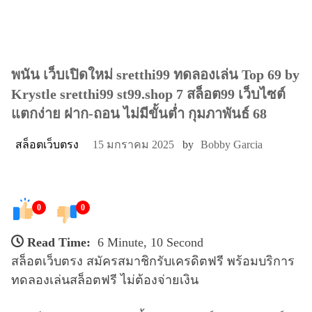
พนัน เว็บเปิดใหม่ sretthi99 ทดลองเล่น Top 69 by
Krystle sretthi99 st99.shop 7 สล็อต99 เว็บไซต์
แตกง่าย ฝาก-ถอน ไม่มีขั้นต่ำ กุมภาพันธ์ 68
สล็อตเว็บตรง
15 มกราคม 2025
by
Bobby Garcia
0
0
Read Time:
6 Minute, 10 Second
สล็อตเว็บตรง สมัครสมาชิกรับเครดิตฟรี พร้อมบริการ
ทดลองเล่นสล็อตฟรี ไม่ต้องจ่ายเงิน