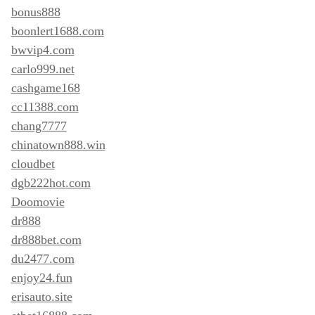
bonus888
boonlert1688.com
bwvip4.com
carlo999.net
cashgame168
cc11388.com
chang7777
chinatown888.win
cloudbet
dgb222hot.com
Doomovie
dr888
dr888bet.com
du2477.com
enjoy24.fun
erisauto.site