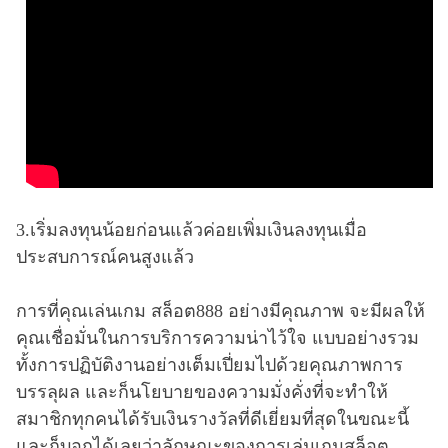
3.เริ่มลงทุนน้อยก่อนแล้วค่อยเพิ่มเงินลงทุนเมื่อ
ประสบการณ์คนสูงแล้ว
การที่คุณเล่นเกม สล็อต888 อย่างมีคุณภาพ จะมีผลให้
คุณเชื่อมั่นในการบริการความน่าไว้ใจ แบบอย่างรวม
ทั้งการปฏิบัติงานอย่างเต็มเปี่ยมไปด้วยคุณภาพการ
บรรลุผล และก็นโยบายของความมั่งคั่งที่จะทำให้
สมาชิกทุกคนได้รับเงินรางวัลที่ดีเยี่ยมที่สุดในขณะนี้
และก็บอกได้เลยว่าลักษณะของการเล่นเกมสล็อต