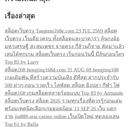
เรื่องล่าสุด
สล็อตเว็บตรง Tangtem168e.com 23 JUL 2569 สล็อต
เว็บตรง เว็บเดียวครบ ทั้งสล็อตและบาคาร่า ลุ้นกงล้อ
มหาเศรษฐี สะสมเพชร จ่ายตรง กี่ล้านก็จ่าย คัดมาแล้ว
เล่นได้ทุกเกม สล็อตเว็บตรง เริ่มก่อนวันนี้ มีลุ้นก่อนใคร
Top 85 by Larry
สล็อต168 hengjing168d.com 31 AUG 69 hengjing168
เกมเดิมพัน ที่สร้างความบันเทิง ดีที่สุด ฝากประจำรับ
500 ฝาก-ถอน รวดเร็ว ไลฟ์สด สล็อต ยิงปลา กีฬา ไพ่
สล็อต168 เกมสล็อตหลายร้อยแบบ Top 83 by Armando
สล็อตเว็บตรง สล็อต 2026 รวมทุกเรื่องที่ควรรู้ก่อนเล่น
พร้อมเทคนิคเลือกเกมยอดนิยม 13 SEP 26 เว็บ แตก
ง่าย jin888.asia casino online เว็บเปิดใหม่ ทดลองเล่น
Top 61 by Bella