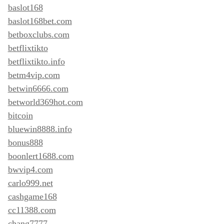
baslot168
baslot168bet.com
betboxclubs.com
betflixtikto
betflixtikto.info
betm4vip.com
betwin6666.com
betworld369hot.com
bitcoin
bluewin8888.info
bonus888
boonlert1688.com
bwvip4.com
carlo999.net
cashgame168
cc11388.com
chang7777