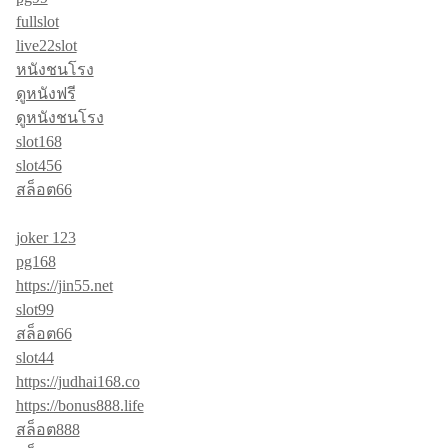
fullslot
live22slot
หนังชนโรง
ดูหนังฟรี
ดูหนังชนโรง
slot168
slot456
สล็อต66
joker 123
pg168
https://jin55.net
slot99
สล็อต66
slot44
https://judhai168.co
https://bonus888.life
สล็อต888