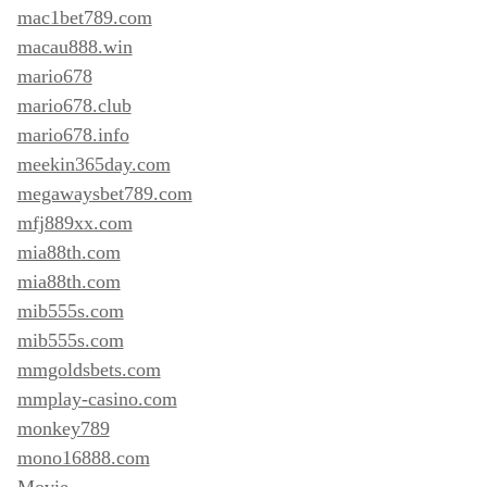
mac1bet789.com
macau888.win
mario678
mario678.club
mario678.info
meekin365day.com
megawaysbet789.com
mfj889xx.com
mia88th.com
mia88th.com
mib555s.com
mib555s.com
mmgoldsbets.com
mmplay-casino.com
monkey789
mono16888.com