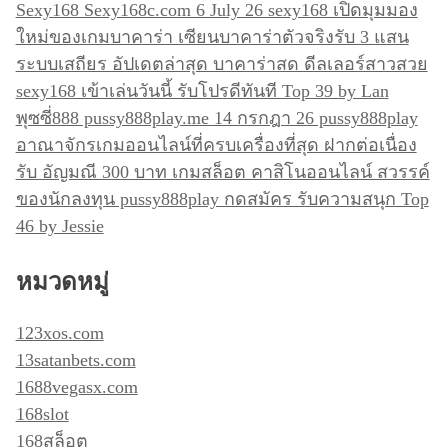
Sexy168 Sexy168c.com 6 July 26 sexy168 เปิดมุมมอง
ใหม่ของเกมบาคาร่า เซียนบาคาร่าตัวจริงรับ 3 แสน
ระบบเสถียร อัปเดตล่าสุด บาคาร่าสด ดีลเลอร์สาวสวย
sexy168 เข้าเล่นวันนี้ รับโปรดีทันที Top 39 by Lan
พุซซี่888 pussy888play.me 14 กรกฎา 26 pussy888play
อาณาจักรเกมออนไลน์ที่ครบเครื่องที่สุด ฝากต่อเนื่อง
รับ อัญมณี 300 บาท เกมสล็อต คาสิโนออนไลน์ สวรรค์
ของนักลงทุน pussy888play กดสมัคร รับความสนุก Top
46 by Jessie
หมวดหมู่
123xos.com
13satanbets.com
1688vegasx.com
168slot
168สล็อต