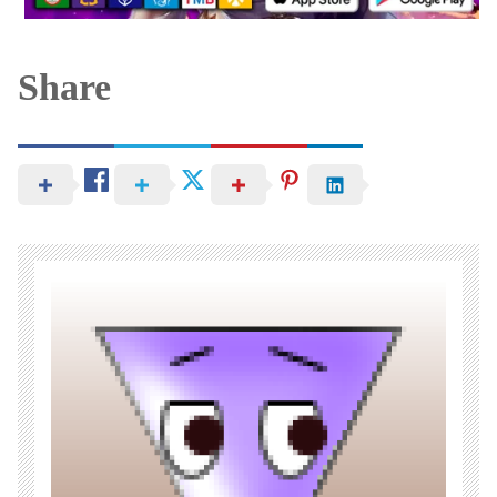
Share