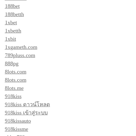
188bet
188betth
1xbet
1xbetth
1xbit
1xgameth.com
789pluss.com
888pg
8lots.com
8lots.com
8lots.me
918kiss
918kiss ดาวน์โหลด
918kiss เข้าสู่ระบบ
918kissauto
918kissme