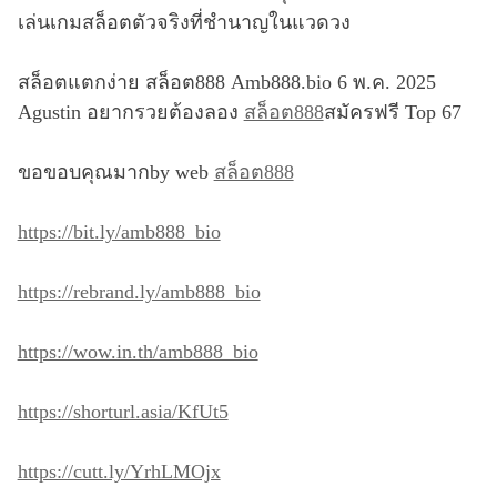
เล่นเกมสล็อตตัวจริงที่ชำนาญในแวดวง
สล็อตแตกง่าย สล็อต888 Amb888.bio 6 พ.ค. 2025
Agustin อยากรวยต้องลอง
สล็อต888
สมัครฟรี Top 67
ขอขอบคุณมากby web
สล็อต888
https://bit.ly/amb888_bio
https://rebrand.ly/amb888_bio
https://wow.in.th/amb888_bio
https://shorturl.asia/KfUt5
https://cutt.ly/YrhLMOjx