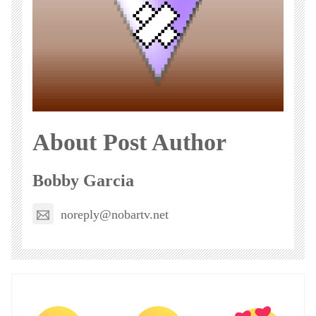
About Post Author
Bobby Garcia
noreply@nobartv.net