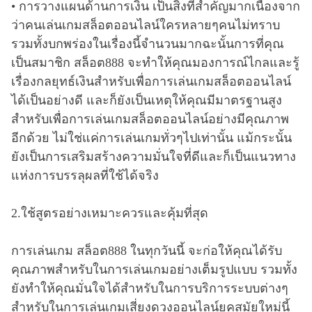
• การวางแผนด้านการเงิน เป็นสิ่งที่สำคัญมากเนื่องจาก
ว่าคนเล่นเกมสล็อตออนไลน์ใครหลายๆคนไม่ทราบ
รวมทั้งบกพร่องในเรื่องนี้จำนวนมากฉะนั้นการที่คุณ
เป็นสมาชิก สล็อต888 จะทำให้คุณมองการณ์ไกลและรู้
เรื่องกลยุทธ์เงินสำหรับเพื่อการเล่นเกมสล็อตออนไลน์
ได้เป็นอย่างดี และก็ยังเป็นเหตุให้คุณมีมาตรฐานสูง
สำหรับเพื่อการเล่นเกมสล็อตออนไลน์อย่างมีคุณภาพ
อีกด้วย ไม่ใช่แค่การเล่นเกมทั่วๆไปเท่านั้น แม้กระนั้น
ยังเป็นการเสริมสร้างความมั่นใจที่ดีและก็เป็นแนวทาง
แห่งการบรรลุผลที่ใช้ได้จริง
2.ใช้สูตรอย่างเหมาะควรและคุ้มที่สุด
การเล่นเกม สล็อต888 ในทุกวันนี้ จะก่อให้คุณได้รับ
คุณภาพสำหรับในการเล่นเกมอย่างเต็มรูปแบบ รวมทั้ง
ยังทำให้คุณมั่นใจได้สำหรับในการบริการระบบต่างๆ
สำหรับในการเล่นเกมเสี่ยงดวงออนไลน์ยุคสมัยใหม่นี้