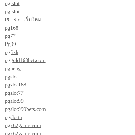
pg slot
pg slot
PG Slot เว็บใหม่
pg168
pg77
Pg99
pgfish
pggold168bet.com
pgheng
pgslot
pgslot168
pgslot77
pgslot99
pgslot999bets.com
pgslotth
pgx62game.com
pgx62game.com