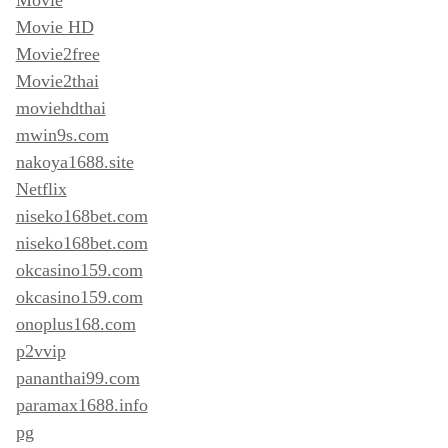
Movie
Movie HD
Movie2free
Movie2thai
moviehdthai
mwin9s.com
nakoya1688.site
Netflix
niseko168bet.com
niseko168bet.com
okcasino159.com
okcasino159.com
onoplus168.com
p2vvip
pananthai99.com
paramax1688.info
pg