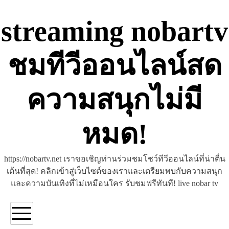
Skip
to
streaming nobartv
content
ชมทีวีออนไลน์สด
ความสนุกไม่มี
หมด!
https://nobartv.net เราขอเชิญท่านร่วมชมโชว์ทีวีออนไลน์ที่น่าตื่น
เต้นที่สุด! คลิกเข้าสู่เว็บไซต์ของเราและเตรียมพบกับความสนุก
และความบันเทิงที่ไม่เหมือนใคร รับชมฟรีทันที! live nobar tv