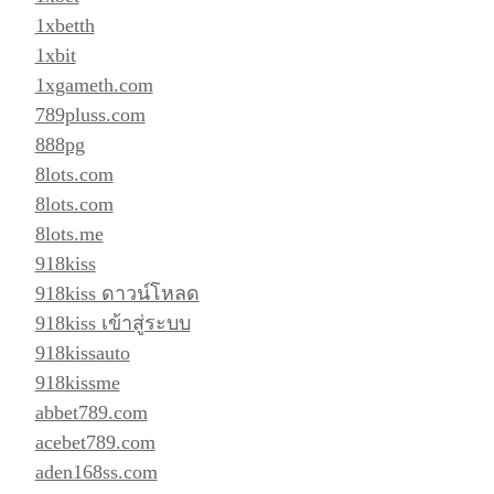
1xbetth
1xbit
1xgameth.com
789pluss.com
888pg
8lots.com
8lots.com
8lots.me
918kiss
918kiss ดาวน์โหลด
918kiss เข้าสู่ระบบ
918kissauto
918kissme
abbet789.com
acebet789.com
aden168ss.com