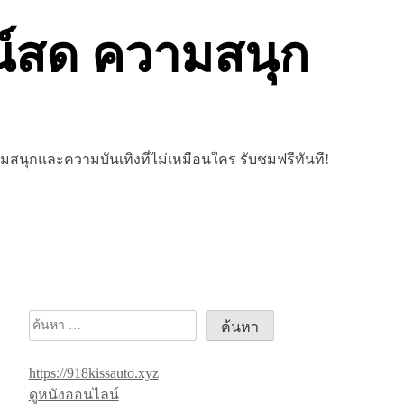
น์สด ความสนุก
ความสนุกและความบันเทิงที่ไม่เหมือนใคร รับชมฟรีทันที!
ค้นหา
สำหรับ:
https://918kissauto.xyz
ดูหนังออนไลน์