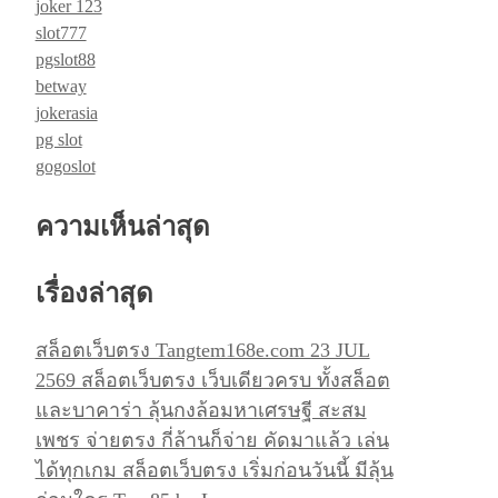
joker 123
slot777
pgslot88
betway
jokerasia
pg slot
gogoslot
ความเห็นล่าสุด
เรื่องล่าสุด
สล็อตเว็บตรง Tangtem168e.com 23 JUL
2569 สล็อตเว็บตรง เว็บเดียวครบ ทั้งสล็อต
และบาคาร่า ลุ้นกงล้อมหาเศรษฐี สะสม
เพชร จ่ายตรง กี่ล้านก็จ่าย คัดมาแล้ว เล่น
ได้ทุกเกม สล็อตเว็บตรง เริ่มก่อนวันนี้ มีลุ้น