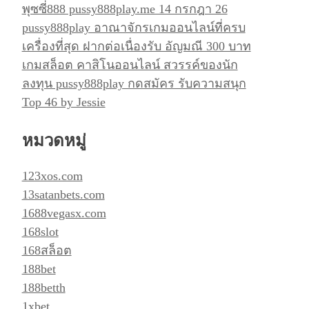
พุซซี่888 pussy888play.me 14 กรกฎา 26
pussy888play อาณาจักรเกมออนไลน์ที่ครบ
เครื่องที่สุด ฝากต่อเนื่องรับ อัญมณี 300 บาท
เกมสล็อต คาสิโนออนไลน์ สวรรค์ของนัก
ลงทุน pussy888play กดสมัคร รับความสนุก
Top 46 by Jessie
หมวดหมู่
123xos.com
13satanbets.com
1688vegasx.com
168slot
168สล็อต
188bet
188betth
1xbet