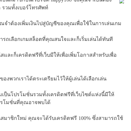
ล รวมทั้งเบอร์โทรศัพท์
ุณจำต้องเพิ่มเงินไปสู่บัญชีของคุณเพื่อใช้ในการเล่นเกม
มารถเลือกเกมสล็อตที่คุณสนใจและก็เริ่มเล่นได้ทันที
สและก็เครดิตฟรีที่เว็บมีให้เพื่อเพิ่มโอกาสสำหรับเพื่อ
ของพวกเราได้ตระเตรียมไว้ให้ผู้เล่นได้เลือกเล่น
มเป็นโปรโมชั่นรวมทั้งเครดิตฟรีที่เว็บไซต์แห่งนี้มีให้
ปรโมชั่นที่คุณอาจพบได้
นสมาชิกใหม่ คุณจะได้รับเครดิตฟรี 100% ซึ่งสามารถใช้