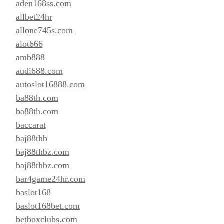
aden168ss.com
allbet24hr
allone745s.com
alot666
amb888
audi688.com
autoslot16888.com
ba88th.com
ba88th.com
baccarat
baj88thb
baj88thbz.com
baj88thbz.com
bar4game24hr.com
baslot168
baslot168bet.com
betboxclubs.com