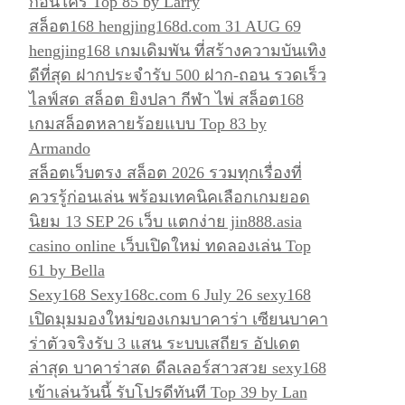
ก่อนใคร Top 85 by Larry
สล็อต168 hengjing168d.com 31 AUG 69
hengjing168 เกมเดิมพัน ที่สร้างความบันเทิง
ดีที่สุด ฝากประจำรับ 500 ฝาก-ถอน รวดเร็ว
ไลฟ์สด สล็อต ยิงปลา กีฬา ไพ่ สล็อต168
เกมสล็อตหลายร้อยแบบ Top 83 by
Armando
สล็อตเว็บตรง สล็อต 2026 รวมทุกเรื่องที่
ควรรู้ก่อนเล่น พร้อมเทคนิคเลือกเกมยอด
นิยม 13 SEP 26 เว็บ แตกง่าย jin888.asia
casino online เว็บเปิดใหม่ ทดลองเล่น Top
61 by Bella
Sexy168 Sexy168c.com 6 July 26 sexy168
เปิดมุมมองใหม่ของเกมบาคาร่า เซียนบาคา
ร่าตัวจริงรับ 3 แสน ระบบเสถียร อัปเดต
ล่าสุด บาคาร่าสด ดีลเลอร์สาวสวย sexy168
เข้าเล่นวันนี้ รับโปรดีทันที Top 39 by Lan