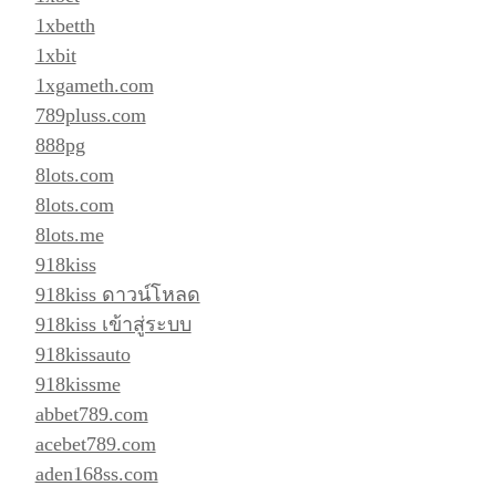
1xbetth
1xbit
1xgameth.com
789pluss.com
888pg
8lots.com
8lots.com
8lots.me
918kiss
918kiss ดาวน์โหลด
918kiss เข้าสู่ระบบ
918kissauto
918kissme
abbet789.com
acebet789.com
aden168ss.com