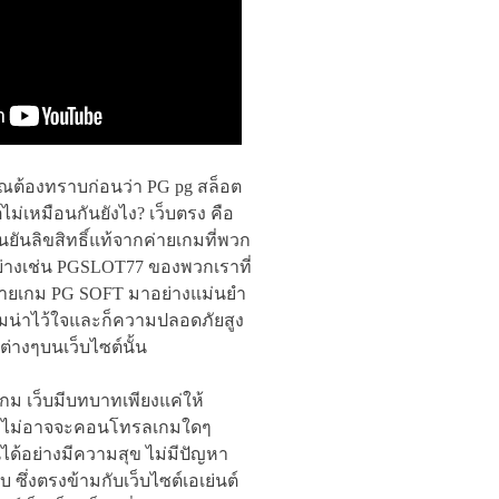
คุณต้องทราบก่อนว่า PG pg สล็อต
์ไม่เหมือนกันยังไง? เว็บตรง คือ
ืนยันลิขสิทธิ์แท้จากค่ายเกมที่พวก
ย่างเช่น PGSLOT77 ของพวกเราที่
่ายเกม PG SOFT มาอย่างแม่นยำ
ามน่าไว้ใจและก็ความปลอดภัยสูง
ต่างๆบนเว็บไซต์นั้น
ม เว็บมีบทบาทเพียงแค่ให้
้น ไม่อาจจะคอนโทรลเกมใดๆ
นได้อย่างมีความสุข ไม่มีปัญหา
บ ซึ่งตรงข้ามกับเว็บไซต์เอเย่นต์