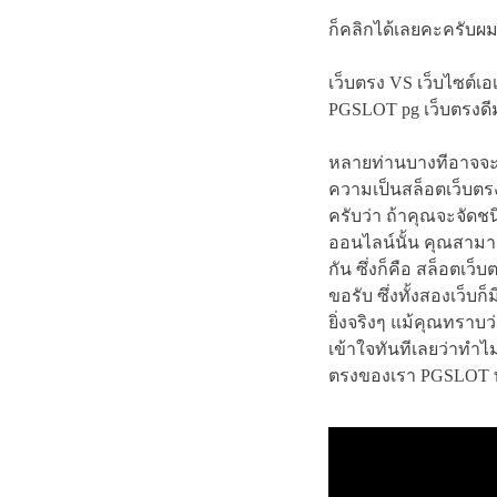
ก็คลิกได้เลยคะครับผม
เว็บตรง VS เว็บไซต์เอเ
PGSLOT pg เว็บตรงดี
หลายท่านบางทีอาจจะย
ความเป็นสล็อตเว็บตร
ครับว่า ถ้าคุณจะจัด
ออนไลน์นั้น คุณสามา
กัน ซึ่งก็คือ สล็อตเว็
ขอรับ ซึ่งทั้งสองเว็บ
ยิ่งจริงๆ แม้คุณทราบว
เข้าใจทันทีเลยว่าทำ
ตรงของเรา PGSLOT ท