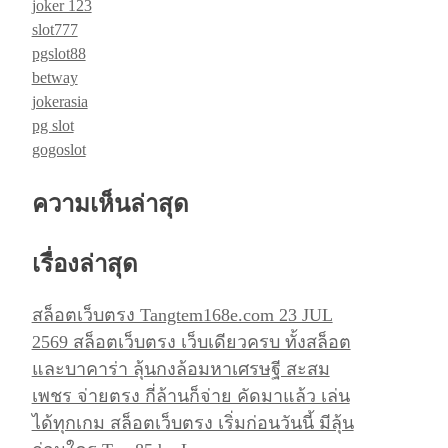
joker 123
slot777
pgslot88
betway
jokerasia
pg slot
gogoslot
ความเห็นล่าสุด
เรื่องล่าสุด
สล็อตเว็บตรง Tangtem168e.com 23 JUL
2569 สล็อตเว็บตรง เว็บเดียวครบ ทั้งสล็อต
และบาคาร่า ลุ้นกงล้อมหาเศรษฐี สะสม
เพชร จ่ายตรง กี่ล้านก็จ่าย คัดมาแล้ว เล่น
ได้ทุกเกม สล็อตเว็บตรง เริ่มก่อนวันนี้ มีลุ้น