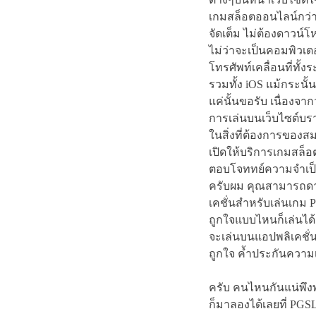
เกมสล็อตออนไลน์กว่
จัดเต็ม ไม่ต้องดาวน์โห
ไม่ว่าจะเป็นคอมพิวเตอ
โทรศัพท์เคลื่อนที่ทั้
รวมทั้ง iOS แม้กระนั้
แค่นั้นขอรับ เนื่องจาก
การเล่นบนเว็บไซต์บร
ในสิ่งที่ต้องการของส
เปิดให้บริการเกมสล็อต
ตอบโจททย์ความจำเป็
ครับผม คุณสามารถดา
เคชั่นสำหรับเล่นเกม 
ถูกใจแบบไหนก็เล่นได้
จะเล่นบนแอปพลิเคชั่น
ถูกใจ ค้ำประกันความเ
ครับ คนไหนกันแน่พึ
ก็มาลองได้เลยที่ PG