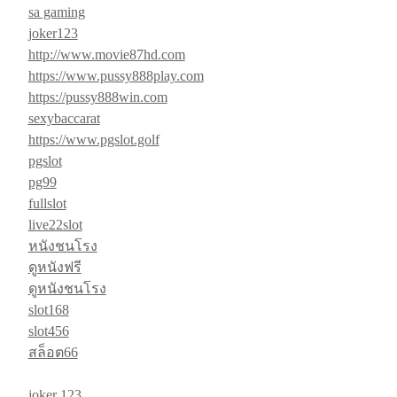
sa gaming
joker123
http://www.movie87hd.com
https://www.pussy888play.com
https://pussy888win.com
sexybaccarat
https://www.pgslot.golf
pgslot
pg99
fullslot
live22slot
หนังชนโรง
ดูหนังฟรี
ดูหนังชนโรง
slot168
slot456
สล็อต66
joker 123