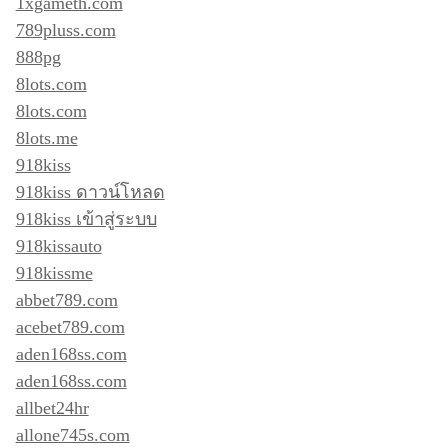
1xgameth.com
789pluss.com
888pg
8lots.com
8lots.com
8lots.me
918kiss
918kiss ดาวน์โหลด
918kiss เข้าสู่ระบบ
918kissauto
918kissme
abbet789.com
acebet789.com
aden168ss.com
aden168ss.com
allbet24hr
allone745s.com