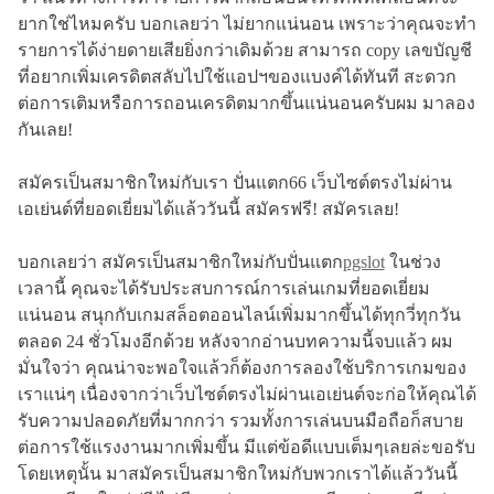
ยากใช่ไหมครับ บอกเลยว่า ไม่ยากแน่นอน เพราะว่าคุณจะทำ
รายการได้ง่ายดายเสียยิ่งกว่าเดิมด้วย สามารถ copy เลขบัญชี
ที่อยากเพิ่มเครดิตสลับไปใช้แอปฯของแบงค์ได้ทันที สะดวก
ต่อการเติมหรือการถอนเครดิตมากขึ้นแน่นอนครับผม มาลอง
กันเลย!
สมัครเป็นสมาชิกใหม่กับเรา ปั่นแตก66 เว็บไซต์ตรงไม่ผ่าน
เอเย่นต์ที่ยอดเยี่ยมได้แล้ววันนี้ สมัครฟรี! สมัครเลย!
บอกเลยว่า สมัครเป็นสมาชิกใหม่กับปั่นแตก
pgslot
ในช่วง
เวลานี้ คุณจะได้รับประสบการณ์การเล่นเกมที่ยอดเยี่ยม
แน่นอน สนุกกับเกมสล็อตออนไลน์เพิ่มมากขึ้นได้ทุกวี่ทุกวัน
ตลอด 24 ชั่วโมงอีกด้วย หลังจากอ่านบทความนี้จบแล้ว ผม
มั่นใจว่า คุณน่าจะพอใจแล้วก็ต้องการลองใช้บริการเกมของ
เราแน่ๆ เนื่องจากว่าเว็บไซต์ตรงไม่ผ่านเอเย่นต์จะก่อให้คุณได้
รับความปลอดภัยที่มากกว่า รวมทั้งการเล่นบนมือถือก็สบาย
ต่อการใช้แรงงานมากเพิ่มขึ้น มีแต่ข้อดีแบบเต็มๆเลยล่ะขอรับ
โดยเหตุนั้น มาสมัครเป็นสมาชิกใหม่กับพวกเราได้แล้ววันนี้