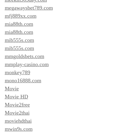
megawaysbet789.com
mfj889xx.com
mia88th.com
mia88th.com
mib555s.com
mib555s.com
mmgoldsbets.com
mmplay-casino.com
monkey789
mono16888.com
Movie
Movie HD
Movie2free
Movie2thai
moviehdthai
mwin9s.com