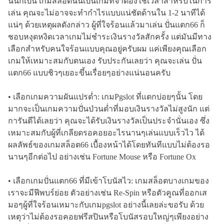
นั้นก็เป็น เกมสล็อตนั้นเป็นเกมที่จำต้องใช้เวลาสำหรับในการ
เล่น คุณจะไม่อาจจะทำกำไรแบบแน่ชัดด้านใน 1-2 นาทีได้
แน่ๆ ด้วยเหตุผลดังกล่าว ผู้ที่ใจร้อนแล้วมาเล่น ปั่นแตก66 ก็
ชอบหงุดหงิดเวลาเกมไม่ชำระเงินรางวัลสักครั้ง แต่มันมีทาง
เลือกสำหรับคนใจร้อนแบบคุณอยู่ครับผม แค่เพียงคุณเลือก
เกมให้เหมาะสมกับตนเอง รับประกันเลยว่า คุณจะเล่น ปั่น
แตก66 แบบชิวๆเยอะขึ้นเรื่อยๆอย่างแน่นอนครับ
• เลือกเกมความผันแปรต่ำ: เกมPgslot ที่แตกบ่อยๆนั้น โดย
มากจะเป็นเกมความปั่นป่วนต่ำที่มอบเงินรางวัลไม่สูงนัก แต่
การันตีได้เลยว่า คุณจะได้รับเงินรางวัลเป็นประจำนั่นเอง ซึ่ง
เหมาะสมกับผู้ที่เกลียดรอคอยอะไรนานๆเล่นแบบเร็วไว ได้
ผลลัพธ์ของเกมสล็อต66 เบื้องหน้าได้โดยทันทีแบบไม่ต้องรอ
นานๆอีกต่อไป อย่างเช่น Fortune Mouse หรือ Fortune Ox
• เลือกเกมปั่นแตก66 ที่มีเข้าโบนัสไว: เกมสล็อตบางเกมของ
เราจะมีฟีพบร์ย่อย ตัวอย่างเช่น Re-Spin หรือตัวคูณที่ออกเส
มอๆผู้ที่ใจร้อนเหมาะกับเกมpgslot อย่างนี้เลยล่ะขอรับ ด้วย
เหตุว่าไม่ต้องรอคอยฟรีสปินหรือโบนัสรอบใหญ่ๆเพียงอย่าง