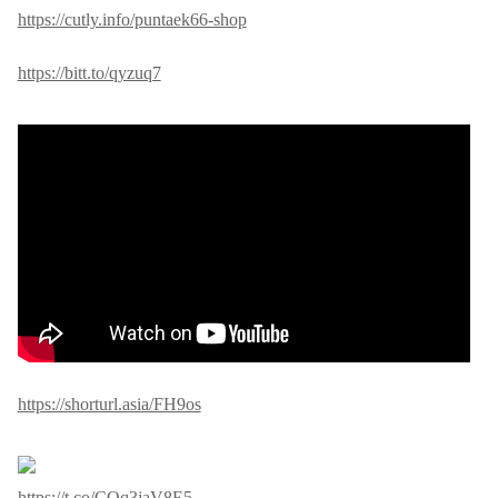
https://cutly.info/puntaek66-shop
https://bitt.to/qyzuq7
https://shorturl.asia/FH9os
https://t.co/CQq3jaV8E5