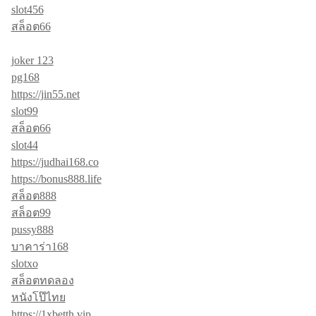
slot456
สล็อต66
joker 123
pg168
https://jin55.net
slot99
สล็อต66
slot44
https://judhai168.co
https://bonus888.life
สล็อต888
สล็อต99
pussy888
บาคาร่า168
slotxo
สล็อตทดลอง
หนังโป๊ไทย
https://1xbetth.vip