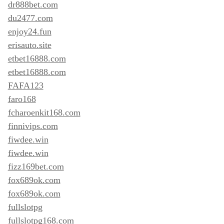
dr888bet.com
du2477.com
enjoy24.fun
erisauto.site
etbet16888.com
etbet16888.com
FAFA123
faro168
fcharoenkit168.com
finnivips.com
fiwdee.win
fiwdee.win
fizz169bet.com
fox689ok.com
fox689ok.com
fullslotpg
fullslotpg168.com