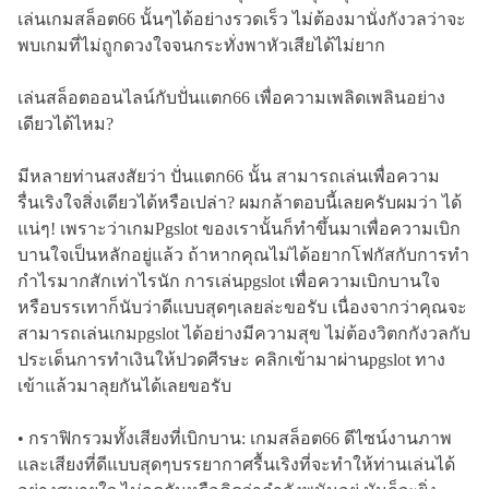
เล่นเกมสล็อต66 นั้นๆได้อย่างรวดเร็ว ไม่ต้องมานั่งกังวลว่าจะ
พบเกมที่ไม่ถูกดวงใจจนกระทั่งพาหัวเสียได้ไม่ยาก
เล่นสล็อตออนไลน์กับปั่นแตก66 เพื่อความเพลิดเพลินอย่าง
เดียวได้ไหม?
มีหลายท่านสงสัยว่า ปั่นแตก66 นั้น สามารถเล่นเพื่อความ
รื่นเริงใจสิ่งเดียวได้หรือเปล่า? ผมกล้าตอบนี้เลยครับผมว่า ได้
แน่ๆ! เพราะว่าเกมPgslot ของเรานั้นก็ทำขึ้นมาเพื่อความเบิก
บานใจเป็นหลักอยู่แล้ว ถ้าหากคุณไม่ได้อยากโฟกัสกับการทำ
กำไรมากสักเท่าไรนัก การเล่นpgslot เพื่อความเบิกบานใจ
หรือบรรเทาก็นับว่าดีแบบสุดๆเลยล่ะขอรับ เนื่องจากว่าคุณจะ
สามารถเล่นเกมpgslot ได้อย่างมีความสุข ไม่ต้องวิตกกังวลกับ
ประเด็นการทำเงินให้ปวดศีรษะ คลิกเข้ามาผ่านpgslot ทาง
เข้าแล้วมาลุยกันได้เลยขอรับ
• กราฟิกรวมทั้งเสียงที่เบิกบาน: เกมสล็อต66 ดีไซน์งานภาพ
และเสียงที่ดีแบบสุดๆบรรยากาศรื้นเริงที่จะทำให้ท่านเล่นได้