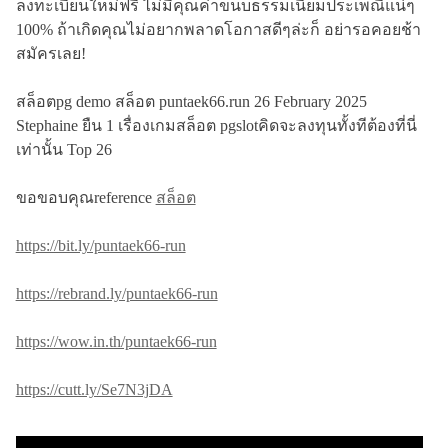
ลงทะเบียนใหม่ฟรี ไม่มีคุณค่าขนบธรรมเนียมประเพณีแน่ๆ
100% ถ้าเกิดคุณไม่อยากพลาดโอกาสดีๆล่ะก็ อย่ารอคอยช้า
สมัครเลย!
สล็อตpg demo สล็อต puntaek66.run 26 February 2025
Stephaine ยืน 1 เรื่องเกมสล็อต pgslotคิดจะลงทุนทั้งทีต้องที่นี่
เท่านั้น Top 26
ขอขอบคุณreference
สล็อต
https://bit.ly/puntaek66-run
https://rebrand.ly/puntaek66-run
https://wow.in.th/puntaek66-run
https://cutt.ly/Se7N3jDA