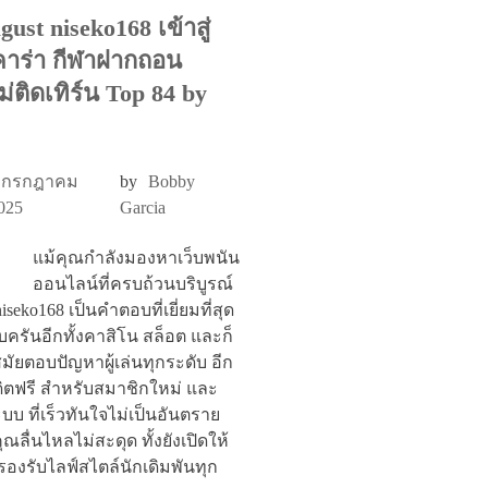
ust niseko168 เข้าสู่
คาร่า กีฬาฝากถอน
ติดเทิร์น Top 84 by
 กรกฎาคม
by
Bobby
025
Garcia
แม้คุณกำลังมองหาเว็บพนัน
ออนไลน์ที่ครบถ้วนบริบูรณ์
iseko168 เป็นคำตอบที่เยี่ยมที่สุด
บครันอีกทั้งคาสิโน สล็อต และก็
มัยตอบปัญหาผู้เล่นทุกระดับ อีก
ครดิตฟรี สำหรับสมาชิกใหม่ และ
บบ ที่เร็วทันใจไม่เป็นอันตราย
ลื่นไหลไม่สะดุด ทั้งยังเปิดให้
รองรับไลฟ์สไตล์นักเดิมพันทุก