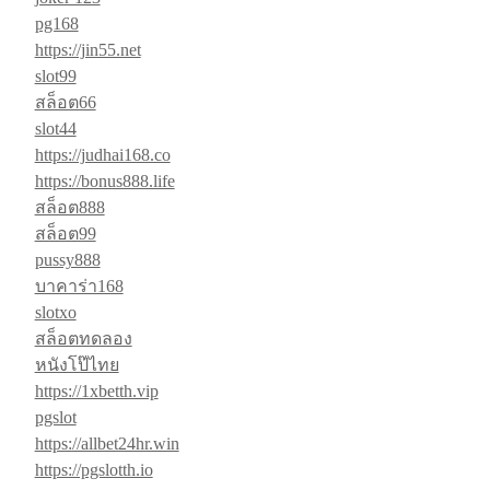
pg168
https://jin55.net
slot99
สล็อต66
slot44
https://judhai168.co
https://bonus888.life
สล็อต888
สล็อต99
pussy888
บาคาร่า168
slotxo
สล็อตทดลอง
หนังโป๊ไทย
https://1xbetth.vip
pgslot
https://allbet24hr.win
https://pgslotth.io