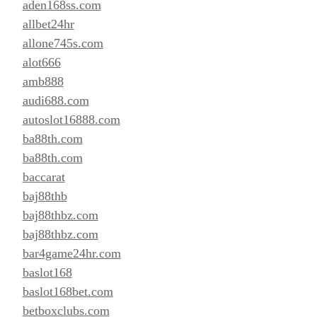
aden168ss.com
allbet24hr
allone745s.com
alot666
amb888
audi688.com
autoslot16888.com
ba88th.com
ba88th.com
baccarat
baj88thb
baj88thbz.com
baj88thbz.com
bar4game24hr.com
baslot168
baslot168bet.com
betboxclubs.com