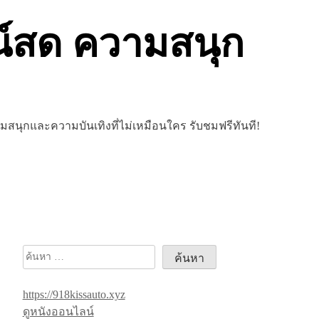
น์สด ความสนุก
ความสนุกและความบันเทิงที่ไม่เหมือนใคร รับชมฟรีทันที!
ค้นหา
สำหรับ:
https://918kissauto.xyz
ดูหนังออนไลน์