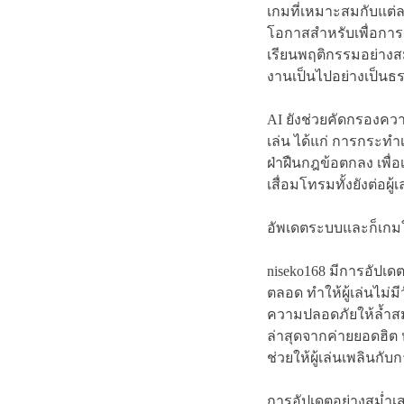
เกมที่เหมาะสมกับแต่
โอกาสสำหรับเพื่อกา
เรียนพฤติกรรมอย่างส
งานเป็นไปอย่างเป็นธ
AI ยังช่วยคัดกรองควา
เล่น ได้แก่ การกระทำเ
ฝ่าฝืนกฎข้อตกลง เพื่
เสื่อมโทรมทั้งยังต่อผู
อัพเดตระบบและก็เกมใ
niseko168 มีการอัปเด
ตลอด ทำให้ผู้เล่นไม่ม
ความปลอดภัยให้ล้ำสมั
ล่าสุดจากค่ายยอดฮิต
ช่วยให้ผู้เล่นเพลินกับ
การอัปเดตอย่างสม่ำเ