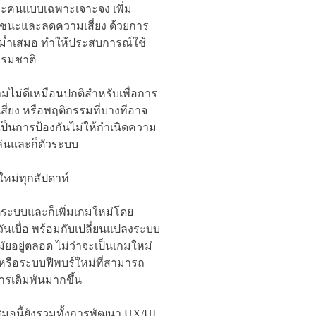
ละคนแบบเฉพาะเจาะจง เพิ่ม
รชนะและลดความเสี่ยง ด้วยการ
ม่ำเสมอ ทำให้ประสบการณ์ใช้
รรมชาติ
มไม่ดีเหมือนปกติสำหรับเพื่อการ
สี่ยง หรือพฤติกรรมที่บางทีอาจ
อเป็นการป้องกันไม่ให้กำเนิดความ
้เล่นและก็ตัวระบบ
หม่ทุกสัปดาห์
ตระบบและก็เพิ่มเกมใหม่โดย
ีวันเบื่อ พร้อมกับเปลี่ยนแปลงระบบ
ยอยู่ตลอด ไม่ว่าจะเป็นเกมใหม่
 หรือระบบฟีพบร์ใหม่ที่สามารถ
การเดิมพันมากขึ้น
สมอนี้ยังรวมทั้งการพัฒนา UX/UI