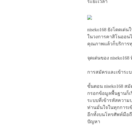
ระยะเวลา
niseko168 ยังโดดเด่นใ
ในวงการคาสิโนออนไลน์
คุณภาพแล้วก็บริการท
จุดเด่นของ niseko168
การสมัครและเข้าระบบท
ขั้นตอน niseko168 สมั
กรอกข้อมูลพื้นฐานก็เร
ระบบที่เข้ารหัสควา
ท่านมั่นใจในทุกการเ
อีกทั้งบนโทรศัพท์มือถ
ปัญหา