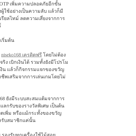
OTP เพิ่มความปลอดภัยอีกขั้น
ผู้ใช้อย่างเป็นความลับ แล้วก็มี
เรียลไทม์ ลดความเสี่ยงจากการ
์
เริ่มต้น
ี
niseko168 เครดิตฟรี
โดยไม่ต้อง
ริง เบิกเงินได้ รวมทั้งยังมีโปรโม
ิมเงิน แล้วก็กิจกรรมแจกของขวัญ
าชีพเสริมจากการเล่นเกมโดยไม่
eko168 ยังมีระบบสะสมแต้มจากการ
แลกรับของรางวัลพิเศษ เป็นต้น
ิตเพิ่ม หรือแม้กระทั้งของขวัญ
หรับสมาชิกแค่นั้น
รองรับทุกเครื่องใช้ไม้สอย