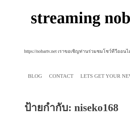
Skip
to
streaming no
content
https://nobartv.net เราขอเชิญท่านร่วมชมโชว์ทีวีออนไ
BLOG
CONTACT
LETS GET YOUR NE
ป้ายกำกับ:
niseko168