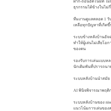
ฝาก-ถอนอัตโนมัติ ไม่ม
ธุรกรรมได้ข้างในไม่กี่
ทีมงานดูแลตลอด 1 วั
เหลือทุกปัญหาที่เกิดขึ
ระบบข้างหลังบ้านอัจ
ทำให้ผู้เล่นไม่เสียโ
ของตน
รองรับการเล่นแบบหลา
นักเดิมพันที่ปรารถน
ระบบหลังบ้านนำสมัย ส
AI พินิจพิจารณาพฤติก
ระบบหลังบ้านของ nis
แนวโน้มการเล่นของสม