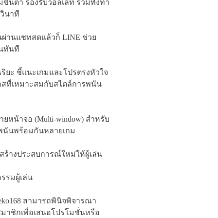
ีขั้นต่ำ รองรับวอลเล็ท รวมทั้งทำ
วินาที
นผ่านแชทสดแล้วก็ LINE ช่วย
้นทันที
ฉริยะ ชี้แนะเกมและโปรตรงหัวใจ
อกาสที่เหมาะสมกับสไตล์การพนัน
ยหน้าจอ (Multi-window) สำหรับ
าพนันพร้อมกันหลายเกม
ร้างประสบการณ์ใหม่ให้ผู้เล่น
รรมผู้เล่น
eko168 สามารถพินิจพิจารณา
าชิกเพื่อเสนอโปรโมชั่นหรือ