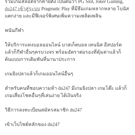
รวมเกมสล็อตจากค่ายดัง เป็นต้นว่า PG Slot, Joker Gaming,
du247 เข้าสู่ระบบ
Pragmatic Play ที่มีธีมเกมหลากหลาย โบนัส
แตกง่าย และมีฟีเจอร์พิเศษเพิ่มความเพลิดเพลิน
พนันกีฬา
ให้บริการแทงบอลออนไลน์ บาสเก็ตบอล เทนนิส อีสปอร์ต
แล้วก็กีฬาอื่นๆครบวงจร พร้อมอัตราต่อรองที่คุ้มค่าแล้วก็
ต้นแบบการเดิมพันที่นานาประการ
เกมยิงปลาแล้วก็เกมออนไลน์อื่นๆ
สำหรับคนที่ชอบความท้า du247 มีเกมยิงปลา เกมโต๊ะ แล้วก็
เกมเสี่ยงโชคอื่นๆที่เล่นง่าย ได้เงินจริง
วิธีการลงทะเบียนสมัครสมาชิก du247
เข้าเว็บไซต์หลักของ du247