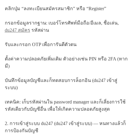
คลิกปุ่ม “ลงทะเบียนสมัครสมาชิก” หรือ “Register”
กรอกข้อมูลรากฐาน: เบอร์โทรศัพท์มือถือ/อีเมล, ชื่อเล่น,
du247 สมัคร
รหัสผ่าน
รับและกรอก OTP เพื่อการันตีตัวตน
ตั้งค่าความปลอดภัยเพิ่มเติม ตัวอย่างเช่น PIN หรือ 2FA (หาก
มี)
บันทึกข้อมูลบัญชีและก็ทดสอบการล็อกอิน (du247 เข้าสู่
ระบบ)
เทคนิค: เก็บรหัสผ่านใน password manager และก็เลี่ยงการใช้
รหัสเดียวกับบัญชีอื่น เพื่อให้เกิดความปลอดภัยสูงสุด
2. การเข้าสู่ระบบ du247 (du247 เข้าสู่ระบบ) — หนทางแล้วก็
การป้องกันบัญชี