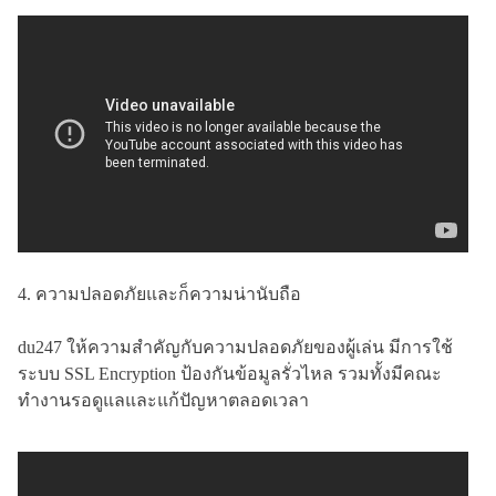
4. ความปลอดภัยและก็ความน่านับถือ
du247 ให้ความสำคัญกับความปลอดภัยของผู้เล่น มีการใช้
ระบบ SSL Encryption ป้องกันข้อมูลรั่วไหล รวมทั้งมีคณะ
ทำงานรอดูแลและแก้ปัญหาตลอดเวลา