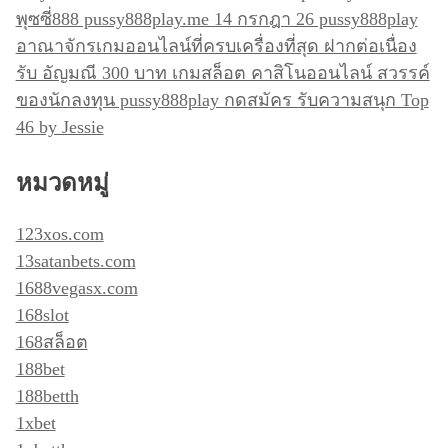
พุซซี่888 pussy888play.me 14 กรกฎา 26 pussy888play
อาณาจักรเกมออนไลน์ที่ครบเครื่องที่สุด ฝากต่อเนื่อง
รับ อัญมณี 300 บาท เกมสล็อต คาสิโนออนไลน์ สวรรค์
ของนักลงทุน pussy888play กดสมัคร รับความสนุก Top
46 by Jessie
หมวดหมู่
123xos.com
13satanbets.com
1688vegasx.com
168slot
168สล็อต
188bet
188betth
1xbet