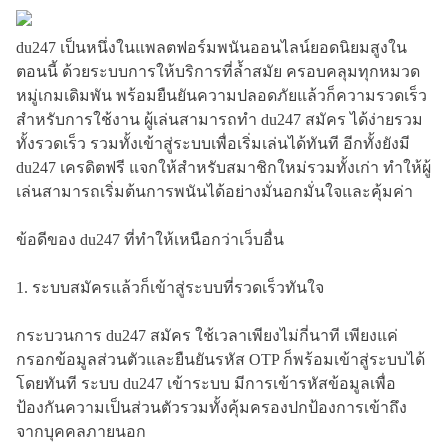
du247 เป็นหนึ่งในแพลตฟอร์มพนันออนไลน์ยอดนิยมสูงใน
ตอนนี้ ด้วยระบบการให้บริการที่ล้ำสมัย ครอบคลุมทุกหมวด
หมู่เกมเดิมพัน พร้อมยืนยันความปลอดภัยแล้วก็ความรวดเร็ว
สำหรับการใช้งาน ผู้เล่นสามารถทำ du247 สมัคร ได้ง่ายรวม
ทั้งรวดเร็ว รวมทั้งเข้าสู่ระบบเพื่อเริ่มเล่นได้ทันที อีกทั้งยังมี
du247 เครดิตฟรี แจกให้สำหรับสมาชิกใหม่รวมทั้งเก่า ทำให้ผู้
เล่นสามารถเริ่มต้นการพนันได้อย่างมั่นอกมั่นใจและคุ้มค่า
ข้อดีของ du247 ที่ทำให้เหนือกว่าเว็บอื่น
1. ระบบสมัครแล้วก็เข้าสู่ระบบที่รวดเร็วทันใจ
กระบวนการ du247 สมัคร ใช้เวลาเพียงไม่กี่นาที เพียงแค่
กรอกข้อมูลส่วนตัวและยืนยันรหัส OTP ก็พร้อมเข้าสู่ระบบได้
โดยทันที ระบบ du247 เข้าระบบ มีการเข้ารหัสข้อมูลเพื่อ
ป้องกันความเป็นส่วนตัวรวมทั้งคุ้มครองปกป้องการเข้าถึง
จากบุคคลภายนอก