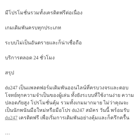
มีโปรโมชั่นรวมทั้งเครดิตฟรีต่อเนื่อง
เกมเดิมพันครบทุกประเภท
ระบบไม่เป็นอันตรายและก็น่าเชื่อถือ
บริการตลอด 24 ชั่วโมง
สรุป
du247 เป็นแพลตฟอร์มเดิมพันออนไลน์ที่ครบวงจรและตอบ
โจทย์ทุกความจำเป็นของผู้เล่น ทั้งยังระบบที่ใช้งานง่าย ความ
ปลอดภัยสูง โปรโมชั่นคุ้ม รวมทั้งเกมมากมาย ไม่ว่าคุณจะ
เป็นนักพนันมือใหม่หรือมือโปร du247 สมัคร วันนี้ พร้อมรับ
du247
เครดิตฟรี เพื่อเริ่มการเดิมพันอย่างคุ้มและก็ครึกครื้น
…