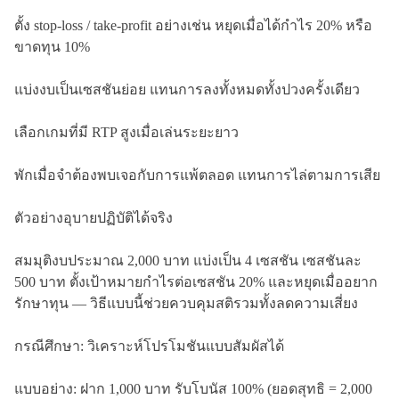
ตั้ง stop-loss / take-profit อย่างเช่น หยุดเมื่อได้กำไร 20% หรือ
ขาดทุน 10%
แบ่งงบเป็นเซสชันย่อย แทนการลงทั้งหมดทั้งปวงครั้งเดียว
เลือกเกมที่มี RTP สูงเมื่อเล่นระยะยาว
พักเมื่อจำต้องพบเจอกับการแพ้ตลอด แทนการไล่ตามการเสีย
ตัวอย่างอุบายปฏิบัติได้จริง
สมมุติงบประมาณ 2,000 บาท แบ่งเป็น 4 เซสชัน เซสชันละ
500 บาท ตั้งเป้าหมายกำไรต่อเซสชัน 20% และหยุดเมื่ออยาก
รักษาทุน — วิธีแบบนี้ช่วยควบคุมสติรวมทั้งลดความเสี่ยง
กรณีศึกษา: วิเคราะห์โปรโมชันแบบสัมผัสได้
แบบอย่าง: ฝาก 1,000 บาท รับโบนัส 100% (ยอดสุทธิ = 2,000