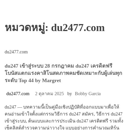
หมวดหมู่:
du2477.com
du2477.com
du247 เข้าสู่ระบบ 28 กรกฎาคม du247 เครดิตฟรี
โบนัสแตกแรงคาสิโนสดภาพคมชัดเหมาะกับผู้เล่นทุก
ระดับ Top 44 by Margret
du2477.com
2 ตุลาคม 2025
by
Bobby Garcia
du247 — บทความนี้เป็นคู่มือเชิงปฏิบัติที่ออกแบบมาเพื่อให้
คนอ่านเข้าใจตั้งแต่กรรมวิธีการ du247 สมัคร, วิธีการ du247
เข้าสู่ระบบ, ต้นแบบและการประเมิน du247 เครดิตฟรี รวมทั้ง
เช็คลิสต์สำรวจความน่าวางใจ แบบอย่างการคำนวณเทิร์น