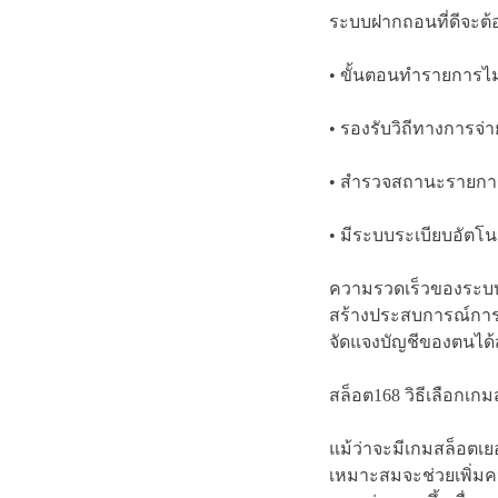
ระบบฝากถอนที่ดีจะต้
• ขั้นตอนทำรายการไม่
• รองรับวิถีทางการจ่
• สำรวจสถานะรายการ
• มีระบบระเบียบอัตโน
ความรวดเร็วของระบบธ
สร้างประสบการณ์การใช
จัดแจงบัญชีของตนได้
สล็อต168 วิธีเลือกเก
แม้ว่าจะมีเกมสล็อตเยอ
เหมาะสมจะช่วยเพิ่ม