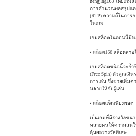
hengjing168 โดยเกมส
การคำนวณผลสรุปแตกต่
(RTP) ความถี่ในการอ
ในเกม
เกมสล็อตในตอนนี้มีห
•
สล็อต168
สล็อตสายโ
เกมสล็อตชนิดนี้จะย้ำฟ
(Free Spin) ตัวคูณเงิ
การเล่น ซึ่งช่วยเพิ
หลายให้กับผู้เล่น
• สล็อตแจ็กเพียงพอต
เป็นเกมที่มีรางวัลขน
หลายคนให้ความสนใจเพ
ลุ้นผลรางวัลพิเศษ