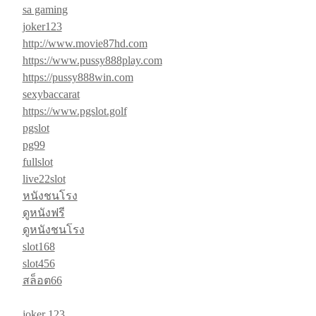
sa gaming
joker123
http://www.movie87hd.com
https://www.pussy888play.com
https://pussy888win.com
sexybaccarat
https://www.pgslot.golf
pgslot
pg99
fullslot
live22slot
หนังชนโรง
ดูหนังฟรี
ดูหนังชนโรง
slot168
slot456
สล็อต66
joker 123