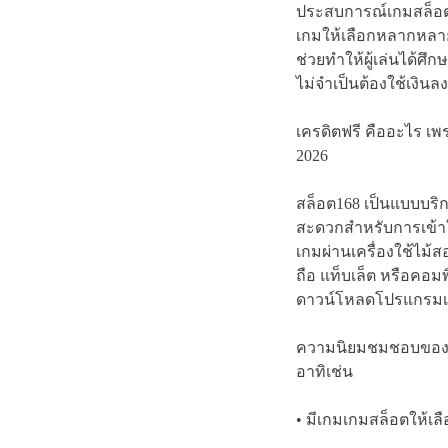
ประสบการณ์เกมสล็อตออ
เกมให้เลือกหลากหลาย 
ช่วยทำให้ผู้เล่นได้ศึ
ไม่จำเป็นต้องใช้เงิ
เครดิตฟรี คืออะไร เพ
2026
สล็อต168 เป็นแบบบริ
สะดวกสำหรับการเข้าใช
เกมผ่านเครื่องใช้ไม้ส
ถือ แท็บเล็ต หรือคอม
ดาวน์โหลดโปรแกรมเพ
ความนิยมชมชอบของ h
อาทิเช่น
• มีเกมเกมสล็อตให้เ