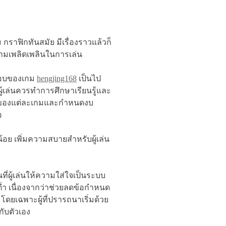
ราฟิกทันสมัย มีเรื่องราวแล้วก็
ความเพลิดเพลินในการเล่น
ำตอบของเกม
hengjing168
เป็นไป
้เล่นควรทำการศึกษาเรียนรู้และ
าของแต่ละเกมและกำหนดงบ
อ
้อย เพิ่มความสบายสำหรับผู้เล่น
ที่ผู้เล่นให้ความใส่ใจเป็นระบบ
่ำ เนื่องจากว่าช่วยลดข้อกำหนด
โดยเฉพาะผู้ที่ปรารถนาเริ่มด้วย
ับตัวเอง