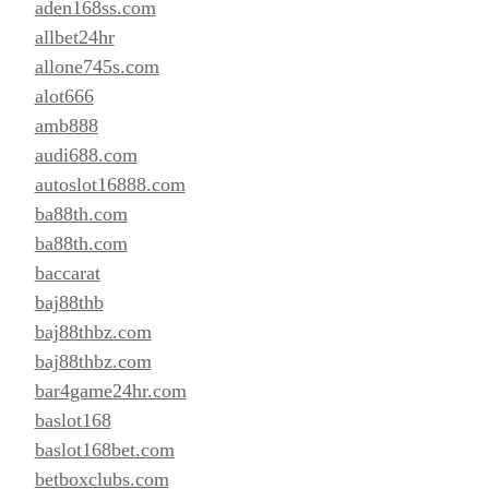
aden168ss.com
allbet24hr
allone745s.com
alot666
amb888
audi688.com
autoslot16888.com
ba88th.com
ba88th.com
baccarat
baj88thb
baj88thbz.com
baj88thbz.com
bar4game24hr.com
baslot168
baslot168bet.com
betboxclubs.com