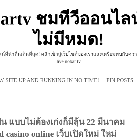
bartv ชมทีวีออนไล
ไม่มีหมด!
ลน์ที่น่าตื่นเต้นที่สุด! คลิกเข้าสู่เว็บไซต์ของเราและเตรียมพบกับ
live nobar tv
W SITE UP AND RUNNING IN NO TIME!
PIN POSTS
ป็น แบบไม่ต้องเก่งก็มีลุ้น 22 มีนาคม
d casino online เว็บเปิดใหม่ ใหม่