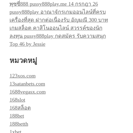
พุซซี่888 pussy888play.me 14 กรกฎา 26
pussy888play อาณาจักรเกมออนไลน์ที่ครบ
เครื่องที่สุด ฝากต่อเนื่องรับ อัญมณี 300 บาท
เกมสล็อต คาสิโนออนไลน์ สวรรค์ของนัก
ลงทุน pussy888play กดสมัคร รับความสนุก
Top 46 by Jessie
หมวดหมู่
123xos.com
13satanbets.com
1688vegasx.com
168slot
168สล็อต
188bet
188betth
1xbet