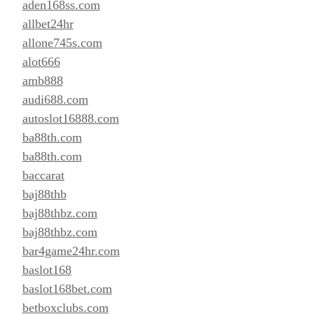
aden168ss.com
allbet24hr
allone745s.com
alot666
amb888
audi688.com
autoslot16888.com
ba88th.com
ba88th.com
baccarat
baj88thb
baj88thbz.com
baj88thbz.com
bar4game24hr.com
baslot168
baslot168bet.com
betboxclubs.com