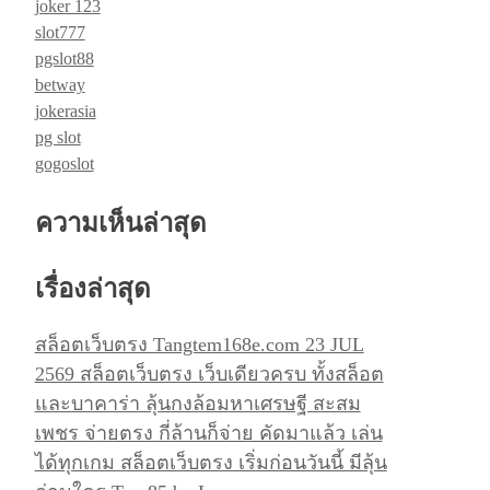
joker 123
slot777
pgslot88
betway
jokerasia
pg slot
gogoslot
ความเห็นล่าสุด
เรื่องล่าสุด
สล็อตเว็บตรง Tangtem168e.com 23 JUL
2569 สล็อตเว็บตรง เว็บเดียวครบ ทั้งสล็อต
และบาคาร่า ลุ้นกงล้อมหาเศรษฐี สะสม
เพชร จ่ายตรง กี่ล้านก็จ่าย คัดมาแล้ว เล่น
ได้ทุกเกม สล็อตเว็บตรง เริ่มก่อนวันนี้ มีลุ้น