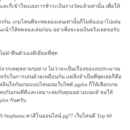
และก็เข้าใจแบบการชำระเงินรางวัลแล้วเท่านั้น เพื่อให้
ัน: เกมไหนที่จะทดลองเล่นเท่านั้นก็ไม่ต้องเอาไปเล่น
 แนะนำให้ทดลองเล่นก่อน อย่าเพิ่งจะลงเงินจริงเลยขอรับ
่ฝ่าฝืนตัวเองดีเยี่ยมที่สุด
้จากเหตุหลายๆอย่าง ไม่ว่าจะเป็นเรื่องของงบประมาณ
บในการเล่นด้วยเหมือนกัน แต่สิ่งจำเป็นที่สุดเลยก็คือ
ลินใจกับเกมแบบไหนบนเว็บไซต์ pgslot ก็ให้เลือกเกม
้พบกับเกมที่ดีและเหมาะสมกับคุณอย่างแน่แท้ ขอให้
lot กันครับ
9 Stephania คาสิโนออนไลน์ pg77 เว็บไหนดี Top 60