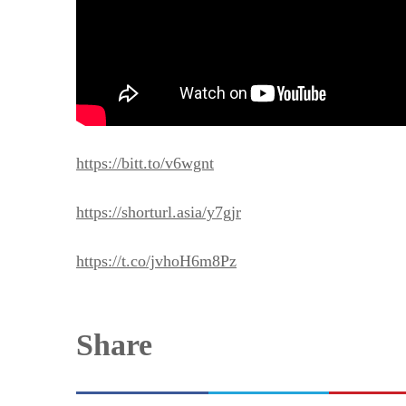
https://bitt.to/v6wgnt
https://shorturl.asia/y7gjr
https://t.co/jvhoH6m8Pz
Share