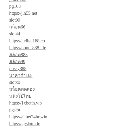
pg168
https://jin55.net
slot99
สล็อต66
slot44
https://judhai168.co
https://bonus888.life
สล็อต888
สล็อต99
pussy888
บาคาร่า168
slotxo
สล็อตทดลอง
หนังโป๊ไทย
https://1xbetth.vip
pgslot
https://allbet24hr.win
https://pgslotth.io